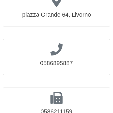
piazza Grande 64, Livorno
0586895887
0586211159