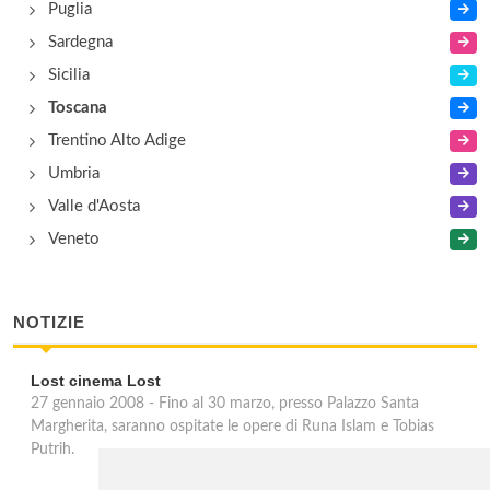
In provincia di Firenze, Regione Toscana
Puglia
Sardegna
Caprena Scuola di Lingua e Cultura Italiana
Sicilia
In provincia di Siena, Regione Toscana
Toscana
Trentino Alto Adige
Centro Culturale Giacomo Puccini
Umbria
In provincia di Lucca, Regione Toscana
Valle d'Aosta
Veneto
NOTIZIE
Lost cinema Lost
27 gennaio 2008 - Fino al 30 marzo, presso Palazzo Santa
Margherita, saranno ospitate le opere di Runa Islam e Tobias
Putrih.