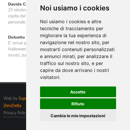
Davide Cantoni
Noi usiamo i cookies
25 ottobre 2007 - La Galleria Blindarte Contemporanea di Napoli
ospita dal 25 ottobre all'11 gennaio 2008 la seconda mostra
Noi usiamo i cookies e altre
personale di Davide Cantoni.
tecniche di tracciamento per
migliorare la tua esperienza di
Dolcetto o scherzetto?
navigazione nel nostro sito, per
E' ormai qualche anno che gli italiani hanno 'adottato' la festa di
mostrarti contenuti personalizzati
Halloween, prima tutta statunitense: serata di streghe e vampiri,
mostri, zucche e scheletri .... per esorcizzar
e annunci mirati, per analizzare il
traffico sul nostro sito, e per
capire da dove arrivano i nostri
visitatori.
Accetto
Web by
Supero ltd
, Malta tutti i diritti riservati. Powered by
Rifiuto
ZeroDelta
Privacy Policy
/
Preferenze sui Cookies
Cambia le mie impostazioni
Informazioni
/
Contatti
/
Sitemap