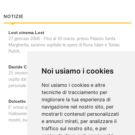
NOTIZIE
Lost cinema Lost
27 gennaio 2008 - Fino al 30 marzo, presso Palazzo Santa
Margherita, saranno ospitate le opere di Runa Islam e Tobias
Putrih.
Davide Cantoni
Noi usiamo i cookies
25 ottobre 2007 - La Galleria Blindarte Contemporanea di Napoli
ospita dal 25 ottobre all'11 gennaio 2008 la seconda mostra
Noi usiamo i cookies e altre
personale di Davide Cantoni.
tecniche di tracciamento per
migliorare la tua esperienza di
Dolcetto o scherzetto?
navigazione nel nostro sito, per
E' ormai qualche anno che gli italiani hanno 'adottato' la festa di
mostrarti contenuti personalizzati
Halloween, prima tutta statunitense: serata di streghe e vampiri,
mostri, zucche e scheletri .... per esorcizzar
e annunci mirati, per analizzare il
traffico sul nostro sito, e per