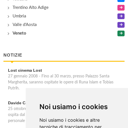
In provincia di Padova, Regione Veneto
Trentino Alto Adige
Umbria
Inlingua Padova
Valle d'Aosta
In provincia di Padova, Regione Veneto
Courses of english, french, german, spanish, russian,
Veneto
greek, arabic, chinese, italian for foreigners,
portuguese, japanese, swedish, dutch, serbian-
croatian.
NOTIZIE
Inlingua Rovigo
Lost cinema Lost
In provincia di Rovigo, Regione Veneto
27 gennaio 2008 - Fino al 30 marzo, presso Palazzo Santa
Courses of english, french, german, spanish, russian,
Margherita, saranno ospitate le opere di Runa Islam e Tobias
greek, arabic, chinese, italian for foreigners,
Putrih.
portuguese, japanese, swedish, dutch, serbian-
croatian.
Davide Cantoni
Noi usiamo i cookies
25 ottobre 2007 - La Galleria Blindarte Contemporanea di Napoli
ospita dal 25 ottobre all'11 gennaio 2008 la seconda mostra
Noi usiamo i cookies e altre
personale di Davide Cantoni.
tecniche di tracciamento per